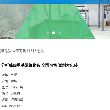
氧化铵 全国可售 试剂大包装
分析纯四甲基氢氧化铵 全国可售 试剂大包装
品牌：
乾耀
产地：
廊坊
型号：
25kg一袋
货号：
分析纯
纯度：
详询商家
cas：
10424-65-4