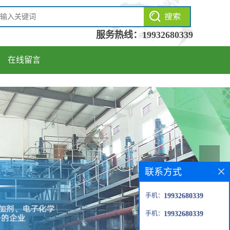
服务热线：
19932680339
在线留言
联系方式
手机：
19932680339
手机：
19932680339