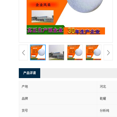
产品详请
产地
河北
品牌
乾耀
货号
分析纯