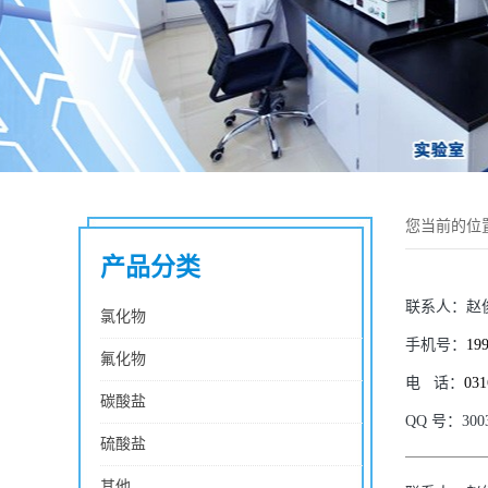
您当前的位
产品分类
联系人：
赵
氯化物
手机号：
19
氟化物
电
话：
031
碳酸盐
QQ
号：
300
硫酸盐
其他