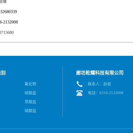
经理
932680339
6-2132008
3715680
类别
廊坊乾耀科技有限公司
氟化物
联系人：赵俊
硫酸盐
电话：0316-2132008
草酸盐
硝酸盐