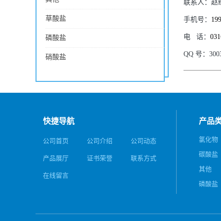
联系人：
赵
草酸盐
手机号：
19
电
话：
031
磷酸盐
QQ
号：
300
硝酸盐
快捷导航
产品
氯化物
公司首页
公司介绍
公司动态
碳酸盐
产品展厅
证书荣誉
联系方式
其他
在线留言
磷酸盐