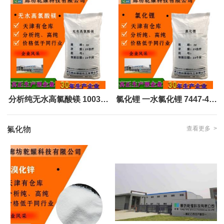
晶 全国可售
分析纯无水高氯酸镁 10034-
氯化锂 一水氯化锂 7447-41-
81-8 白色易潮解多孔粒装结
8 纯度99 全国可售
氟化物
查看更多 >
晶 全国可售