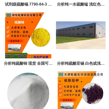
试剂级硫酸镉 7790-84-3 白
分析纯一水硫酸锰 浅红色结
色单斜晶系柱状结晶
晶 可定制 全国可售 10034-
96-5
分析纯硫酸铈 现货 全国可售
分析纯硫酸亚锡 白色或浅黄
试剂大包装
色 99纯度 可定制 7488-55-3