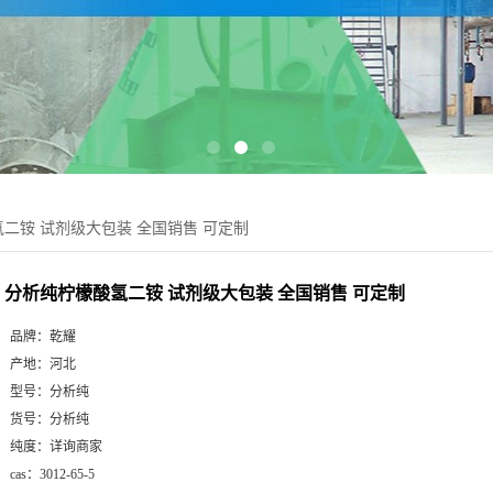
二铵 试剂级大包装 全国销售 可定制
分析纯柠檬酸氢二铵 试剂级大包装 全国销售 可定制
品牌：
乾耀
产地：
河北
型号：
分析纯
货号：
分析纯
纯度：
详询商家
cas：
3012-65-5