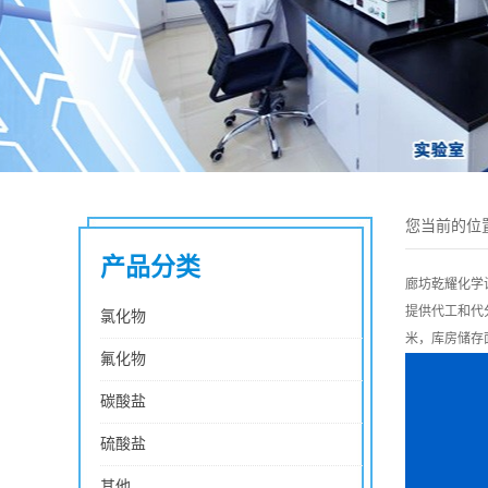
您当前的位
产品分类
廊坊乾耀化学
提供代工和代
氯化物
米，库房储存
氟化物
碳酸盐
硫酸盐
其他