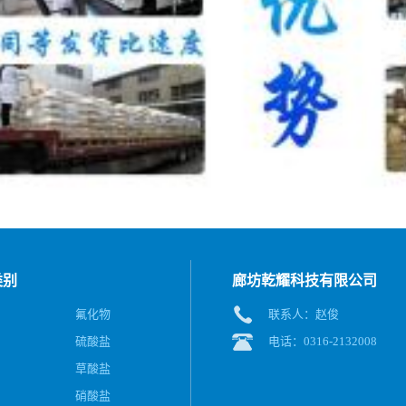
类别
廊坊乾耀科技有限公司
氟化物
联系人：赵俊
硫酸盐
电话：0316-2132008
草酸盐
硝酸盐