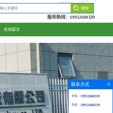
服务热线：
19932680339
在线留言
联系方式
手机：
19932680339
手机：
19932680339