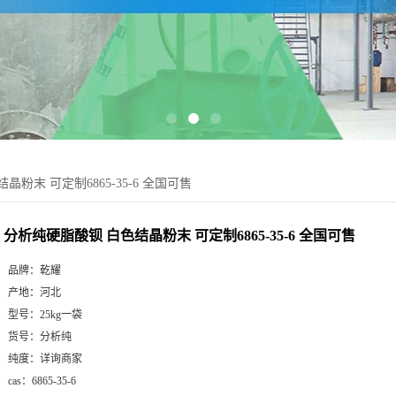
粉末 可定制6865-35-6 全国可售
分析纯硬脂酸钡 白色结晶粉末 可定制6865-35-6 全国可售
品牌：
乾耀
产地：
河北
型号：
25kg一袋
货号：
分析纯
纯度：
详询商家
cas：
6865-35-6