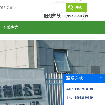
服务热线：
19932680339
在线留言
联系方式
手机：
19932680339
手机：
19932680339