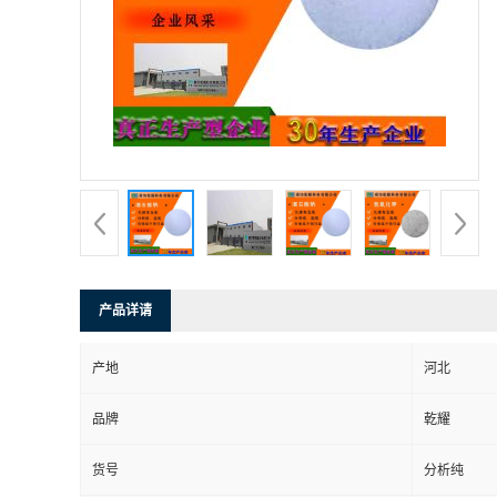
产品详请
产地
河北
品牌
乾耀
货号
分析纯