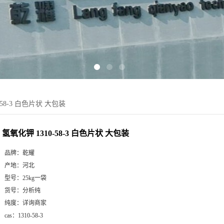
-58-3 白色片状 大包装
氢氧化钾 1310-58-3 白色片状 大包装
品牌：
乾耀
产地：
河北
型号：
25kg一袋
货号：
分析纯
纯度：
详询商家
cas：
1310-58-3