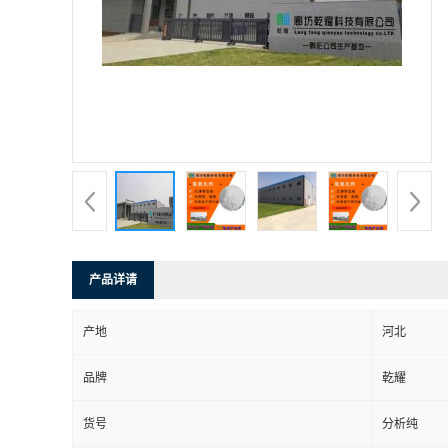
产品详请
产地
河北
品牌
乾耀
货号
分析纯