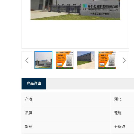
产品详请
产地
河北
品牌
乾耀
货号
分析纯