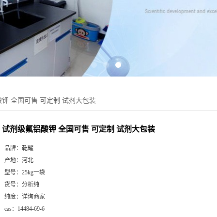
钾 全国可售 可定制 试剂大包装
试剂级氟铝酸钾 全国可售 可定制 试剂大包装
品牌：
乾耀
产地：
河北
型号：
25kg一袋
货号：
分析纯
纯度：
详询商家
cas：
14484-69-6