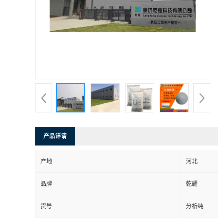
产品详请
产地
河北
品牌
乾耀
货号
分析纯