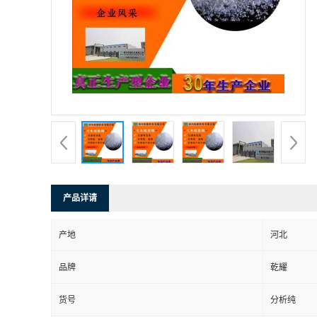
产品详请
产地
河北
品牌
乾耀
货号
分析纯