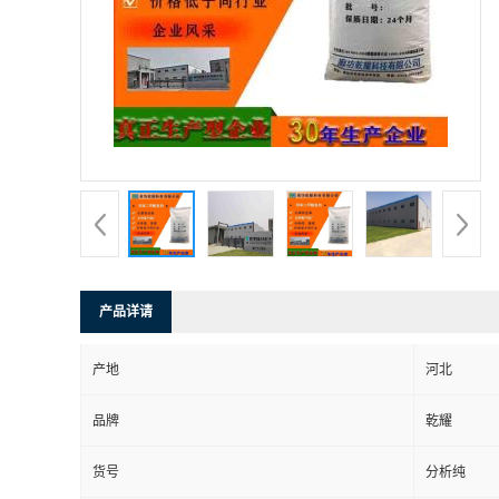
产品详请
产地
河北
品牌
乾耀
货号
分析纯