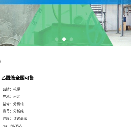
售
乙酰胺全国可售
品牌：
乾耀
产地：
河北
型号：
分析纯
货号：
分析纯
纯度：
详询商家
cas：
60-35-5