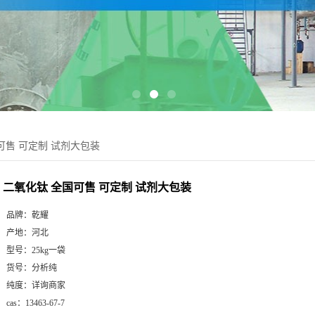
可售 可定制 试剂大包装
二氧化钛 全国可售 可定制 试剂大包装
品牌：
乾耀
产地：
河北
型号：
25kg一袋
货号：
分析纯
纯度：
详询商家
cas：
13463-67-7