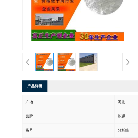
产品详请
产地
河北
品牌
乾耀
货号
分析纯