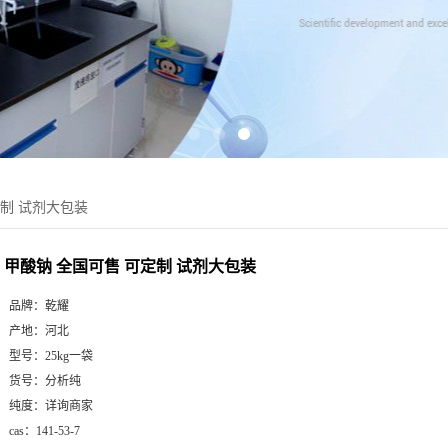
定制 试剂大包装
甲酸钠 全国可售 可定制 试剂大包装
品牌：
乾耀
产地：
河北
型号：
25kg一袋
货号：
分析纯
纯度：
详询商家
cas：
141-53-7