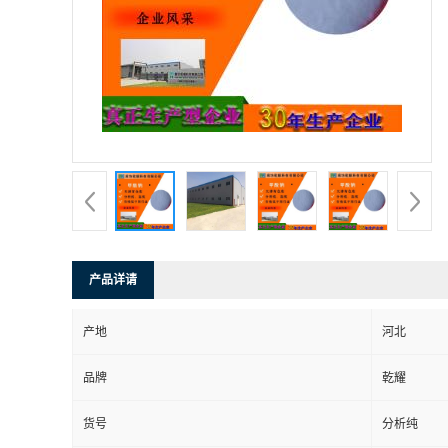
产品详请
产地
河北
品牌
乾耀
货号
分析纯