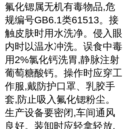
氟化锶属无机有毒物品,危
规编号GB6.1类61513。接
触皮肤时用水洗净。侵入眼
内时以温水冲洗。误食中毒
用2%氯化钙洗胃,静脉注射
葡萄糖酸钙。操作时应穿工
作服,戴防护口罩、乳胶手
套,防止吸入氟化锶粉尘。
生产设备要密闭,车间通风
良好。装卸时应轻拿轻放,