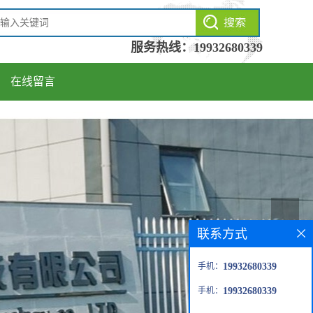
服务热线：
19932680339
在线留言
联系方式
手机：
19932680339
手机：
19932680339