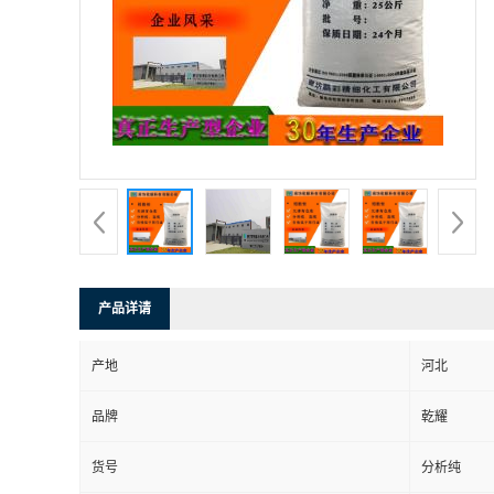
产品详请
产地
河北
品牌
乾耀
货号
分析纯