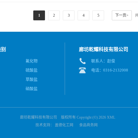
1
2
3
4
5
下一页>
类别
廊坊乾耀科技有限公司
氟化物
联系人：赵俊
硫酸盐
电话：0316-2132008
草酸盐
硝酸盐
廊坊乾耀科技有限公司
版权所有 Copyright (©) 2026
XML
技术支持：
盖德化工网
食品商务网