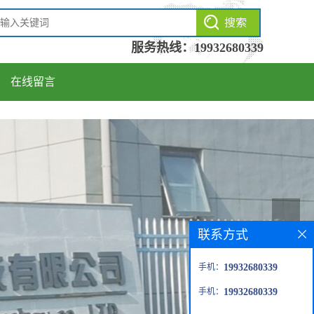
服务热线：
19932680339
在线留言
联系方式
手机：
19932680339
手机：
19932680339