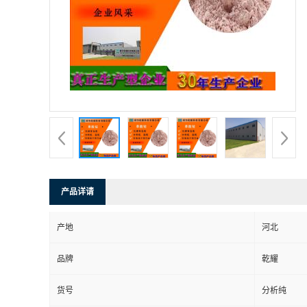
产品详请
产地
河北
品牌
乾耀
货号
分析纯