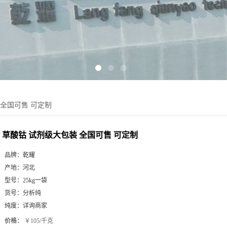
 全国可售 可定制
草酸钴 试剂级大包装 全国可售 可定制
品牌：
乾耀
产地：
河北
型号：
25kg一袋
货号：
分析纯
纯度：
详询商家
价格：
￥105/千克