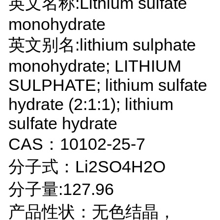
英文名称:Lithium sulfate
monohydrate
英文别名:lithium sulphate
monohydrate; LITHIUM
SULPHATE; lithium sulfate
hydrate (2:1:1); lithium
sulfate hydrate
CAS：10102-25-7
分子式：Li2SO4H2O
分子量:127.96
产品性状：无色结晶，