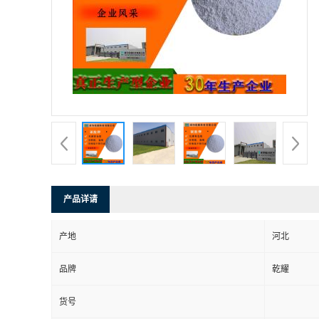
产品详请
产地
河北
品牌
乾耀
货号