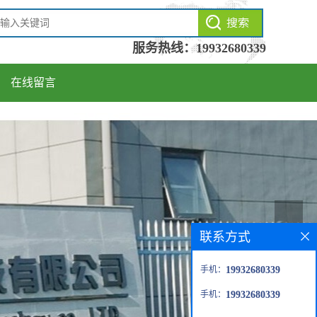
服务热线：
19932680339
在线留言
联系方式
手机：
19932680339
手机：
19932680339